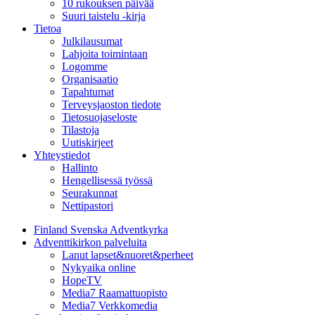
10 rukouksen päivää
Suuri taistelu -kirja
Tietoa
Julkilausumat
Lahjoita toimintaan
Logomme
Organisaatio
Tapahtumat
Terveysjaoston tiedote
Tietosuojaseloste
Tilastoja
Uutiskirjeet
Yhteystiedot
Hallinto
Hengellisessä työssä
Seurakunnat
Nettipastori
Finland Svenska Adventkyrka
Adventtikirkon palveluita
Lanut lapset&nuoret&perheet
Nykyaika online
HopeTV
Media7 Raamattuopisto
Media7 Verkkomedia