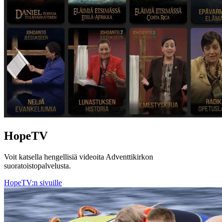
HopeTV
Voit katsella hengellisiä videoita Adventtikirkon
suoratoistopalvelusta.
HopeTV:n sivuille