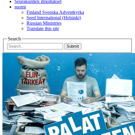
Seurakuntien ilmoitukset
suomi
Finland Svenska Adventkyrka
Seed International (Helsinki)
Russian Ministries
Translate this site
Search
Submit