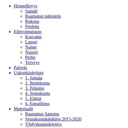
Hengellisyys
Sapatti
Raamatun tutkistelu
Rukous
Profetia
Elinvoimaisuus
Kasvatus
Lapset
Naiset
Nuoret
Perhe
Terveys
Palvelu
Uskonkäsitykset
1. Jumala
2. Ihmiskunta
3. Pelastus
4. Seurakunta
5. Elämä
6. Ennallistus
Materiaalit
Raamatun Sanoma
Seurakuntakäsikirja 2015-2020
Yhdyskuntajärjestys