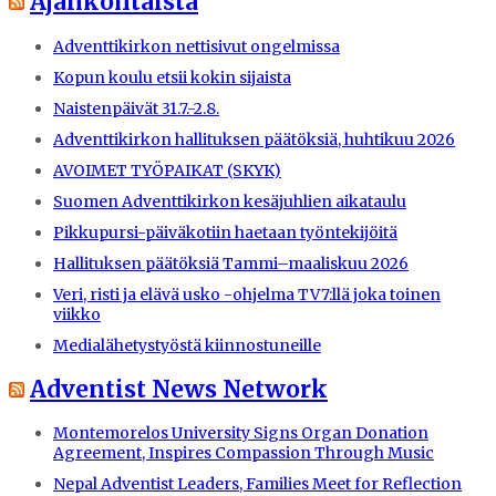
Ajankohtaista
Adventtikirkon nettisivut ongelmissa
Kopun koulu etsii kokin sijaista
Naistenpäivät 31.7.-2.8.
Adventtikirkon hallituksen päätöksiä, huhtikuu 2026
AVOIMET TYÖPAIKAT (SKYK)
Suomen Adventtikirkon kesäjuhlien aikataulu
Pikkupursi-päiväkotiin haetaan työntekijöitä
Hallituksen päätöksiä Tammi–maaliskuu 2026
Veri, risti ja elävä usko -ohjelma TV7:llä joka toinen
viikko
Medialähetystyöstä kiinnostuneille
Adventist News Network
Montemorelos University Signs Organ Donation
Agreement, Inspires Compassion Through Music
Nepal Adventist Leaders, Families Meet for Reflection