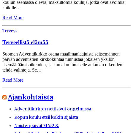
koulun asemassa olevia, maksuttomia kouluja, jotka ovat avoimia
kaikille…
Read More
Terveys
Terveellistä elämää
Suomen Adventtikirkko osana maailmanlaajuista seitsemännen
päivän adventistien kirkkokuntaa tunnustaa jokaisen yksilön
itsemääräämisoikeuden, ja Jumalan ihmiselle antaman oikeuden
tehdä valintoja. Se…
Read More
Ajankohtaista
Adventtikirkon nettisivut ongelmissa
Kopun koulu etsii kokin sijaista
Naistenpäivät 31.7.-2.8.