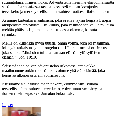
suunnitelmaa ihmisen iloksi. Adventisteina näemme elinvoimaisuutta
siinä, että harmonisessa tasapainossa selkeä ajatuksenjuoksu,
terve keho ja merkitykselliset ihmissuhteet tuottavat iloisen mielen.
Asumme kuitenkin maailmassa, joka ei enää täysin heijasta Luojan
alkuperäistä tarkoitusta. Sitä kuilua, joka vallitsee sen välillä millaisia
meidän pitäisi olla ja mitä todellisuudessa olemme, kutsutaan
synniksi.
Meillä on kuitenkin hyviä uutisia. Sama voima, joka loi maailman,
loi myös ratkaisun synnin ongelmaan. Hänen nimensä on Jeesus,
joka sanoi: ”Minä olen tullut antamaan elämän, yltäkylläisen
elämän.” (Joh. 10:10.)
Seitsemännen päivän adventisteina uskomme, että vaikka
maailmamme onkin rikkinäinen, voimme yhä elää elämää, joka
heijastaa alkuperäistä elinvoimaisuutta.
Kutsumme sinut tutustumaan näkemyksiimme siitä, kuinka
terveelliset ihmissuhteet, terve keho, valveutunut ymmärrys ja
iloinen mieli heijastavat Jumalan tarkoitusta.
Lapset