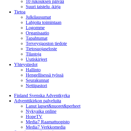
10 rukouksen päivää
Suuri taistelu -kirja
Tietoa
Julkilausumat
Lahjoita toimintaan
Logomme
Organisaatio
Tapahtumat
Terveysjaoston tiedote
Tietosuojaseloste
Tilastoja
Uutiskirjeet
Yhteystiedot
Hallinto
Hengellisessä työssä
Seurakunnat
Nettipastori
Finland Svenska Adventkyrka
Adventtikirkon palveluita
Lanut lapset&nuoret&perheet
Nykyaika online
HopeTV
Media7 Raamattuopisto
Media7 Verkkomedia