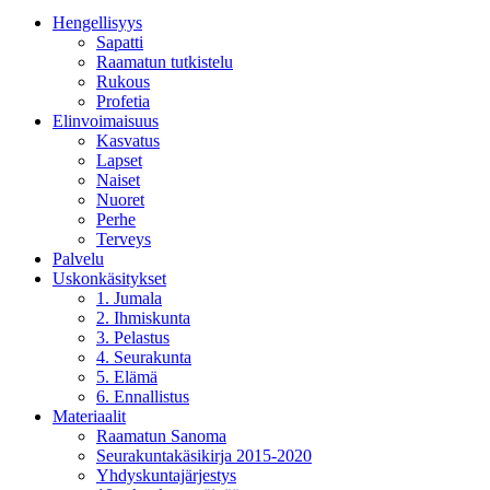
Hengellisyys
Sapatti
Raamatun tutkistelu
Rukous
Profetia
Elinvoimaisuus
Kasvatus
Lapset
Naiset
Nuoret
Perhe
Terveys
Palvelu
Uskonkäsitykset
1. Jumala
2. Ihmiskunta
3. Pelastus
4. Seurakunta
5. Elämä
6. Ennallistus
Materiaalit
Raamatun Sanoma
Seurakuntakäsikirja 2015-2020
Yhdyskuntajärjestys