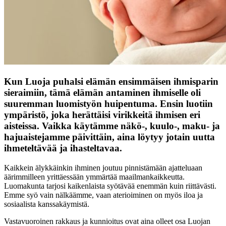
Kun Luoja puhalsi elämän ensimmäisen ihmisparin
sieraimiin, tämä elämän antaminen ihmiselle oli
suuremman luomistyön huipentuma. Ensin luotiin
ympäristö, joka herättäisi virikkeitä ihmisen eri
aisteissa. Vaikka käytämme näkö-, kuulo-, maku- ja
hajuaistejamme päivittäin, aina löytyy jotain uutta
ihmeteltävää ja ihasteltavaa.
Kaikkein älykkäinkin ihminen joutuu pinnistämään ajatteluaan
äärimmilleen yrittäessään ymmärtää maailmankaikkeutta.
Luomakunta tarjosi kaikenlaista syötävää enemmän kuin riittävästi.
Emme syö vain nälkäämme, vaan aterioiminen on myös iloa ja
sosiaalista kanssakäymistä.
Vastavuoroinen rakkaus ja kunnioitus ovat aina olleet osa Luojan