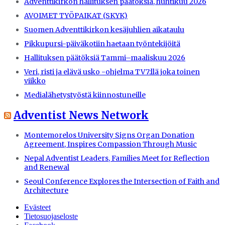
Adventtikirkon hallituksen päätöksiä, huhtikuu 2026
AVOIMET TYÖPAIKAT (SKYK)
Suomen Adventtikirkon kesäjuhlien aikataulu
Pikkupursi-päiväkotiin haetaan työntekijöitä
Hallituksen päätöksiä Tammi–maaliskuu 2026
Veri, risti ja elävä usko -ohjelma TV7:llä joka toinen
viikko
Medialähetystyöstä kiinnostuneille
Adventist News Network
Montemorelos University Signs Organ Donation
Agreement, Inspires Compassion Through Music
Nepal Adventist Leaders, Families Meet for Reflection
and Renewal
Seoul Conference Explores the Intersection of Faith and
Architecture
Evästeet
Tietosuojaseloste