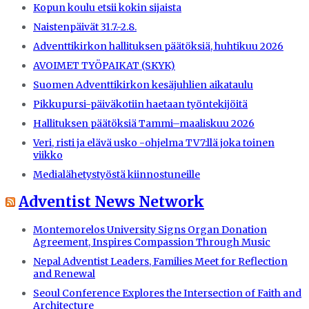
Kopun koulu etsii kokin sijaista
Naistenpäivät 31.7.-2.8.
Adventtikirkon hallituksen päätöksiä, huhtikuu 2026
AVOIMET TYÖPAIKAT (SKYK)
Suomen Adventtikirkon kesäjuhlien aikataulu
Pikkupursi-päiväkotiin haetaan työntekijöitä
Hallituksen päätöksiä Tammi–maaliskuu 2026
Veri, risti ja elävä usko -ohjelma TV7:llä joka toinen
viikko
Medialähetystyöstä kiinnostuneille
Adventist News Network
Montemorelos University Signs Organ Donation
Agreement, Inspires Compassion Through Music
Nepal Adventist Leaders, Families Meet for Reflection
and Renewal
Seoul Conference Explores the Intersection of Faith and
Architecture