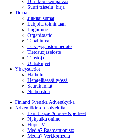
10 rukouksen päivää
Suuri taistelu -kirja
Tietoa
Julkilausumat
Lahjoita toimintaan
Logomme
Organisaatio
Tapahtumat
Terveysjaoston tiedote
Tietosuojaseloste
Tilastoja
Uutiskirjeet
Yhteystiedot
Hallinto
Hengellisessä työssä
Seurakunnat
Nettipastori
Finland Svenska Adventkyrka
Adventtikirkon palveluita
Lanut lapset&nuoret&perheet
Nykyaika online
HopeTV
Media7 Raamattuopisto
Media7 Verkkomedia