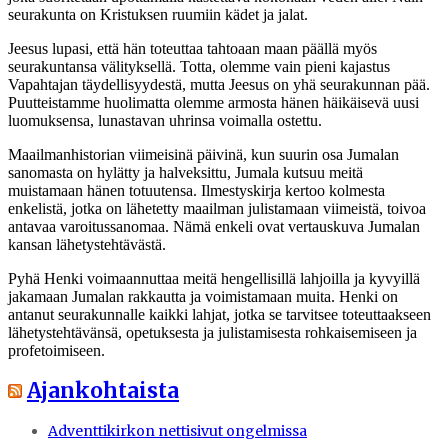
seurakunta on Kristuksen ruumiin kädet ja jalat.
Jeesus lupasi, että hän toteuttaa tahtoaan maan päällä myös
seurakuntansa välityksellä. Totta, olemme vain pieni kajastus
Vapahtajan täydellisyydestä, mutta Jeesus on yhä seurakunnan pää.
Puutteistamme huolimatta olemme armosta hänen häikäisevä uusi
luomuksensa, lunastavan uhrinsa voimalla ostettu.
Maailmanhistorian viimeisinä päivinä, kun suurin osa Jumalan
sanomasta on hylätty ja halveksittu, Jumala kutsuu meitä
muistamaan hänen totuutensa. Ilmestyskirja kertoo kolmesta
enkelistä, jotka on lähetetty maailman julistamaan viimeistä, toivoa
antavaa varoitussanomaa. Nämä enkeli ovat vertauskuva Jumalan
kansan lähetystehtävästä.
Pyhä Henki voimaannuttaa meitä hengellisillä lahjoilla ja kyvyillä
jakamaan Jumalan rakkautta ja voimistamaan muita. Henki on
antanut seurakunnalle kaikki lahjat, jotka se tarvitsee toteuttaakseen
lähetystehtävänsä, opetuksesta ja julistamisesta rohkaisemiseen ja
profetoimiseen.
Ajankohtaista
Adventtikirkon nettisivut ongelmissa