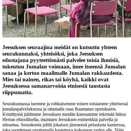
Jeesuksen seuraajina meidät on kutsuttu yhteen
seurakunnaksi, yhteisöksi, joka Jeesuksen
edustajana pyyteettömästi palvelee toisia ihmisiä,
tukeutuu Jumalan voimaan, imee itseensä Jumalan
sanaa ja kertoo maailmalle Jumalan rakkaudesta.
Mies tai nainen, rikas tai köyhä, kaikki ovat
Jeesuksessa samanarvoisia etnisestä taustasta
riippumatta.
Seurakunnassa tuemme ja rohkaisemme toinen toisiamme yhteisessä
jumalanpalveluksessa ja ottamalla osaa Raamatun opetukseen.
Kristittyinä juhlimme Jeesuksen meidän kanssamme tekemää liittoa
Herran ehtoollisella, muistaen Jeesuksen esimerkkiä palvella ja
uhrautua. Seurakunta juhlii jokaisen jäsenensä pelastusta kasteessa,
joka suoritetaan upottamalla kastettava kokonaan veden alle. Näin