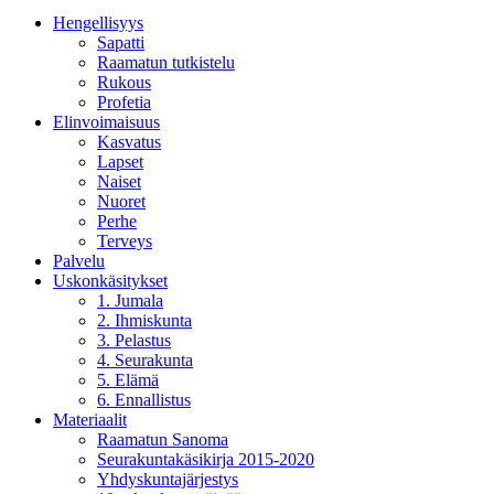
Hengellisyys
Sapatti
Raamatun tutkistelu
Rukous
Profetia
Elinvoimaisuus
Kasvatus
Lapset
Naiset
Nuoret
Perhe
Terveys
Palvelu
Uskonkäsitykset
1. Jumala
2. Ihmiskunta
3. Pelastus
4. Seurakunta
5. Elämä
6. Ennallistus
Materiaalit
Raamatun Sanoma
Seurakuntakäsikirja 2015-2020
Yhdyskuntajärjestys