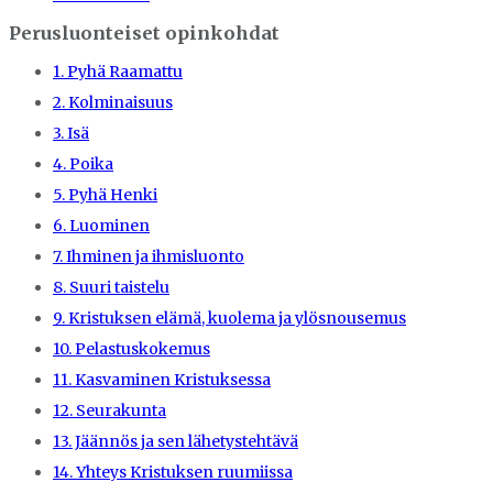
Perusluonteiset opinkohdat
1. Pyhä Raamattu
2. Kolminaisuus
3. Isä
4. Poika
5. Pyhä Henki
6. Luominen
7. Ihminen ja ihmisluonto
8. Suuri taistelu
9. Kristuksen elämä, kuolema ja ylösnousemus
10. Pelastuskokemus
11. Kasvaminen Kristuksessa
12. Seurakunta
13. Jäännös ja sen lähetystehtävä
14. Yhteys Kristuksen ruumiissa