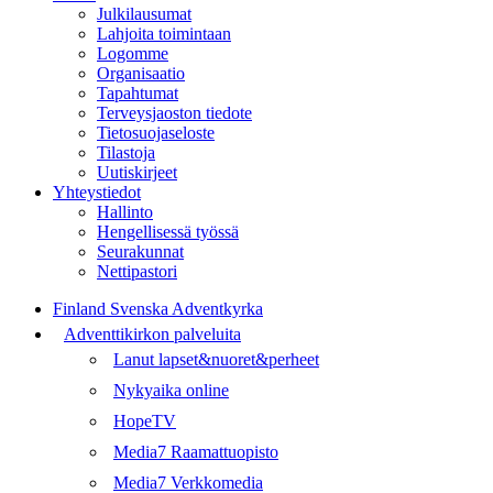
Julkilausumat
Lahjoita toimintaan
Logomme
Organisaatio
Tapahtumat
Terveysjaoston tiedote
Tietosuojaseloste
Tilastoja
Uutiskirjeet
Yhteystiedot
Hallinto
Hengellisessä työssä
Seurakunnat
Nettipastori
Finland Svenska Adventkyrka
Adventtikirkon palveluita
Lanut lapset&nuoret&perheet
Nykyaika online
HopeTV
Media7 Raamattuopisto
Media7 Verkkomedia