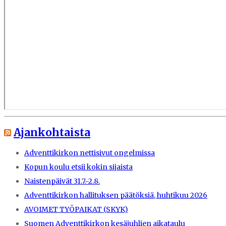
Ajankohtaista
Adventtikirkon nettisivut ongelmissa
Kopun koulu etsii kokin sijaista
Naistenpäivät 31.7.-2.8.
Adventtikirkon hallituksen päätöksiä, huhtikuu 2026
AVOIMET TYÖPAIKAT (SKYK)
Suomen Adventtikirkon kesäjuhlien aikataulu