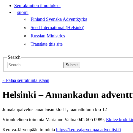
Seurakuntien ilmoitukset
suomi
Finland Svenska Adventkyrka
Seed International (Helsinki)
Russian Ministries
Translate this site
Search
Submit
« Palaa seurakuntalistaan
Helsinki – Annankadun adventt
Jumalanpalvelus lauantaisin klo 11, raamattutunti klo 12
Vironkielinen toiminta Marianne Valtna 045 605 0989,
Elutee koduki
Kerava-Järvenpään toiminta
https://keravajarvenpaa.adventist.fi