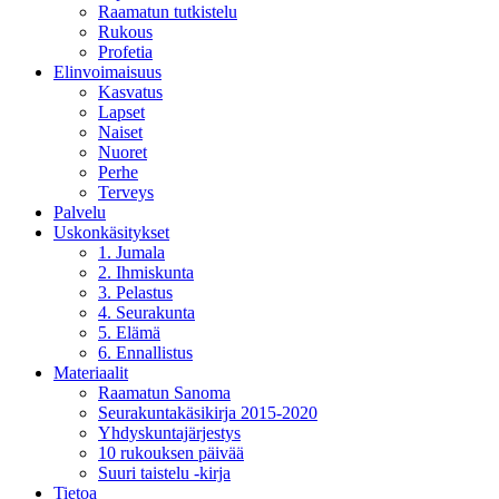
Raamatun tutkistelu
Rukous
Profetia
Elinvoimaisuus
Kasvatus
Lapset
Naiset
Nuoret
Perhe
Terveys
Palvelu
Uskonkäsitykset
1. Jumala
2. Ihmiskunta
3. Pelastus
4. Seurakunta
5. Elämä
6. Ennallistus
Materiaalit
Raamatun Sanoma
Seurakuntakäsikirja 2015-2020
Yhdyskuntajärjestys
10 rukouksen päivää
Suuri taistelu -kirja
Tietoa