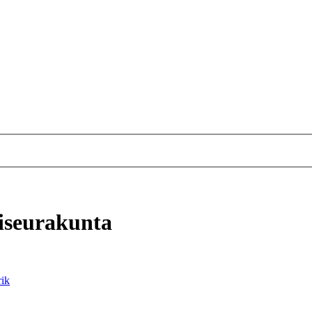
iseurakunta
rik