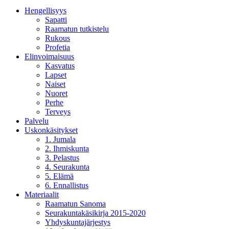
Hengellisyys
Sapatti
Raamatun tutkistelu
Rukous
Profetia
Elinvoimaisuus
Kasvatus
Lapset
Naiset
Nuoret
Perhe
Terveys
Palvelu
Uskonkäsitykset
1. Jumala
2. Ihmiskunta
3. Pelastus
4. Seurakunta
5. Elämä
6. Ennallistus
Materiaalit
Raamatun Sanoma
Seurakuntakäsikirja 2015-2020
Yhdyskuntajärjestys