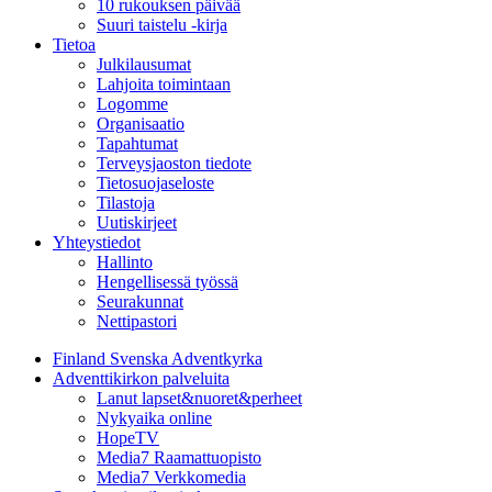
10 rukouksen päivää
Suuri taistelu -kirja
Tietoa
Julkilausumat
Lahjoita toimintaan
Logomme
Organisaatio
Tapahtumat
Terveysjaoston tiedote
Tietosuojaseloste
Tilastoja
Uutiskirjeet
Yhteystiedot
Hallinto
Hengellisessä työssä
Seurakunnat
Nettipastori
Finland Svenska Adventkyrka
Adventtikirkon palveluita
Lanut lapset&nuoret&perheet
Nykyaika online
HopeTV
Media7 Raamattuopisto
Media7 Verkkomedia