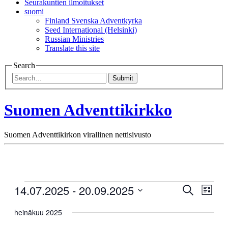
Seurakuntien ilmoitukset
suomi
Finland Svenska Adventkyrka
Seed International (Helsinki)
Russian Ministries
Translate this site
Search
Submit
Suomen Adventtikirkko
Suomen Adventtikirkon virallinen nettisivusto
Tapahtumat
14.07.2025
 - 
20.09.2025
Tapahtum
Tapa
Etsi
Lista
View
Etsi
Valitse
Navig
päivä.
heinäkuu 2025
aja