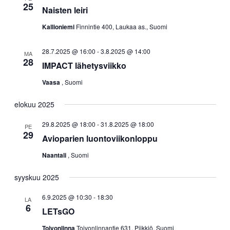
25
Naisten leiri
Kallioniemi
Finnintie 400, Laukaa as., Suomi
28.7.2025 @ 16:00
-
3.8.2025 @ 14:00
MA
28
IMPACT lähetysviikko
Vaasa
, Suomi
elokuu 2025
29.8.2025 @ 18:00
-
31.8.2025 @ 18:00
PE
29
Avioparien luontoviikonloppu
Naantali
, Suomi
syyskuu 2025
6.9.2025 @ 10:30
-
18:30
LA
6
LETsGO
Toivonlinna
Toivonlinnantie 631, Piikkiö, Suomi