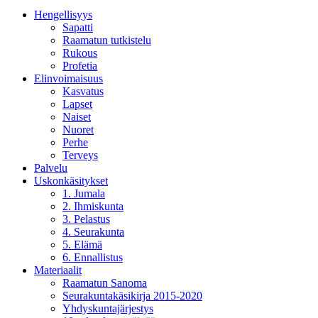
Hengellisyys
Sapatti
Raamatun tutkistelu
Rukous
Profetia
Elinvoimaisuus
Kasvatus
Lapset
Naiset
Nuoret
Perhe
Terveys
Palvelu
Uskonkäsitykset
1. Jumala
2. Ihmiskunta
3. Pelastus
4. Seurakunta
5. Elämä
6. Ennallistus
Materiaalit
Raamatun Sanoma
Seurakuntakäsikirja 2015-2020
Yhdyskuntajärjestys