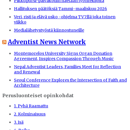
Pikkupursi-päiväkotiin haetaan työntekijöitä
Hallituksen päätöksiä Tammi–maaliskuu 2026
Veri, risti ja elävä usko -ohjelma TV7:llä joka toinen
viikko
Medialähetystyöstä kiinnostuneille
Adventist News Network
Montemorelos University Signs Organ Donation
Agreement, Inspires Compassion Through Music
Nepal Adventist Leaders, Families Meet for Reflection
and Renewal
Seoul Conference Explores the Intersection of Faith and
Architecture
Perusluonteiset opinkohdat
1. Pyhä Raamattu
2. Kolminaisuus
3. Isä