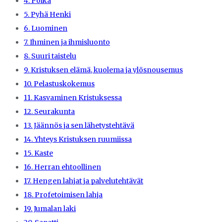
4. Poika
5. Pyhä Henki
6. Luominen
7. Ihminen ja ihmisluonto
8. Suuri taistelu
9. Kristuksen elämä, kuolema ja ylösnousemus
10. Pelastuskokemus
11. Kasvaminen Kristuksessa
12. Seurakunta
13. Jäännös ja sen lähetystehtävä
14. Yhteys Kristuksen ruumiissa
15. Kaste
16. Herran ehtoollinen
17. Hengen lahjat ja palvelutehtävät
18. Profetoimisen lahja
19. Jumalan laki