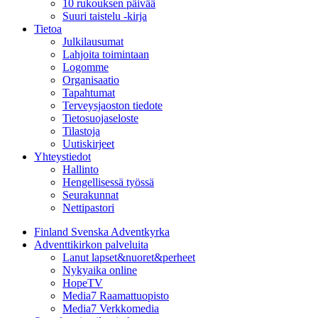
10 rukouksen päivää
Suuri taistelu -kirja
Tietoa
Julkilausumat
Lahjoita toimintaan
Logomme
Organisaatio
Tapahtumat
Terveysjaoston tiedote
Tietosuojaseloste
Tilastoja
Uutiskirjeet
Yhteystiedot
Hallinto
Hengellisessä työssä
Seurakunnat
Nettipastori
Finland Svenska Adventkyrka
Adventtikirkon palveluita
Lanut lapset&nuoret&perheet
Nykyaika online
HopeTV
Media7 Raamattuopisto
Media7 Verkkomedia