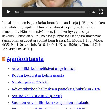
00:00
01:42
Jumala, ikuinen Isä, on koko luomakunnan Luoja ja Valtias, kaiken
alkulähde ja ylläpitäjä. Hän on vanhurskas ja pyhä, laupias ja
armollinen. Hän on kärsivällinen, ja hänen hyvyytensä ja
uskollisuutensa on suuri. Pojassa ja Pyhässä Hengessä ilmenevät
samat ominaisuudet ja voimat kuin Isässä. (1. Moos. 1:1; 5. Moos.
4:35; Ps. 110:1, 4; Joh. 3:16; 14:9; 1. Kor. 15:28; 1. Tim. 1:17; 1.
Joh. 4:8; Ilm. 4:11.)
Ajankohtaista
Adventtikirkon nettisivut ongelmissa
Kopun koulu etsii kokin sijaista
Naistenpäivät 31.7.-2.8.
Adventtikirkon hallituksen päätöksiä, huhtikuu 2026
AVOIMET TYÖPAIKAT (SKYK)
Suomen Adventtikirkon kesäjuhlien aikataulu