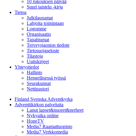
10 rukouksen päivää
Suuri taistelu -kirja
Tietoa
Julkilausumat
Lahjoita toimintaan
Logomme
Organisaatio
Tapahtumat
Terveysjaoston tiedote
Tietosuojaseloste
Tilastoja
Uutiskirjeet
Yhteystiedot
Hallinto
Hengellisessä työssä
Seurakunnat
Nettipastori
Finland Svenska Adventkyrka
Adventtikirkon palveluita
Lanut lapset&nuoret&perheet
Nykyaika online
HopeTV
Media7 Raamattuopisto
Media7 Verkkomedia