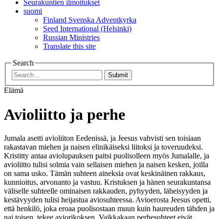
Seurakuntien ilmoitukset
suomi
Finland Svenska Adventkyrka
Seed International (Helsinki)
Russian Ministries
Translate this site
Search
Submit
Elämä
Avioliitto ja perhe
Jumala asetti avioliiton Eedenissä, ja Jeesus vahvisti sen toisiaan
rakastavan miehen ja naisen elinikäiseksi liitoksi ja toveruudeksi.
Kristitty antaa aviolupauksen paitsi puolisolleen myös Jumalalle, ja
avioliitto tulisi solmia vain sellaisen miehen ja naisen kesken, joilla
on sama usko. Tämän suhteen aineksia ovat keskinäinen rakkaus,
kunnioitus, arvonanto ja vastuu. Kristuksen ja hänen seurakuntansa
väliselle suhteelle ominaisen rakkauden, pyhyyden, läheisyyden ja
kestävyyden tulisi heijastua aviosuhteessa. Avioerosta Jeesus opetti,
että henkilö, joka eroaa puolisostaan muun kuin haureuden tähden ja
nai toisen, tekee aviorikoksen. Vaikkakaan perhesuhteet eivät