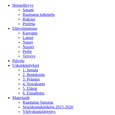
Hengellisyys
Sapatti
Raamatun tutkistelu
Rukous
Profetia
Elinvoimaisuus
Kasvatus
Lapset
Naiset
Nuoret
Perhe
Terveys
Palvelu
Uskonkäsitykset
1. Jumala
2. Ihmiskunta
3. Pelastus
4. Seurakunta
5. Elämä
6. Ennallistus
Materiaalit
Raamatun Sanoma
Seurakuntakäsikirja 2015-2020
Yhdyskuntajärjestys