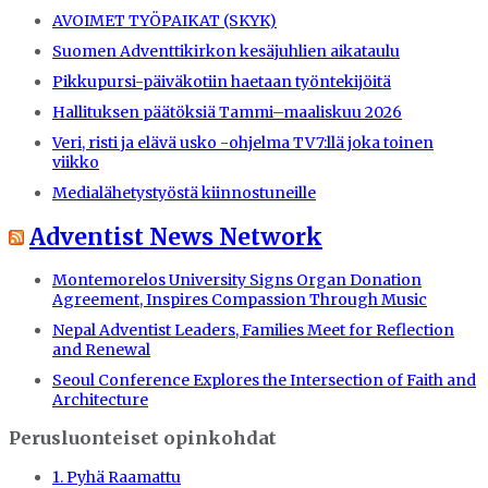
AVOIMET TYÖPAIKAT (SKYK)
Suomen Adventtikirkon kesäjuhlien aikataulu
Pikkupursi-päiväkotiin haetaan työntekijöitä
Hallituksen päätöksiä Tammi–maaliskuu 2026
Veri, risti ja elävä usko -ohjelma TV7:llä joka toinen
viikko
Medialähetystyöstä kiinnostuneille
Adventist News Network
Montemorelos University Signs Organ Donation
Agreement, Inspires Compassion Through Music
Nepal Adventist Leaders, Families Meet for Reflection
and Renewal
Seoul Conference Explores the Intersection of Faith and
Architecture
Perusluonteiset opinkohdat
1. Pyhä Raamattu