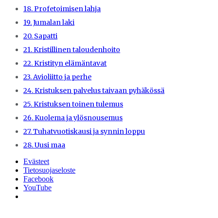
18. Profetoimisen lahja
19. Jumalan laki
20. Sapatti
21. Kristillinen taloudenhoito
22. Kristityn elämäntavat
23. Avioliitto ja perhe
24. Kristuksen palvelus taivaan pyhäkössä
25. Kristuksen toinen tulemus
26. Kuolema ja ylösnousemus
27. Tuhatvuotiskausi ja synnin loppu
28. Uusi maa
Evästeet
Tietosuojaseloste
Facebook
YouTube