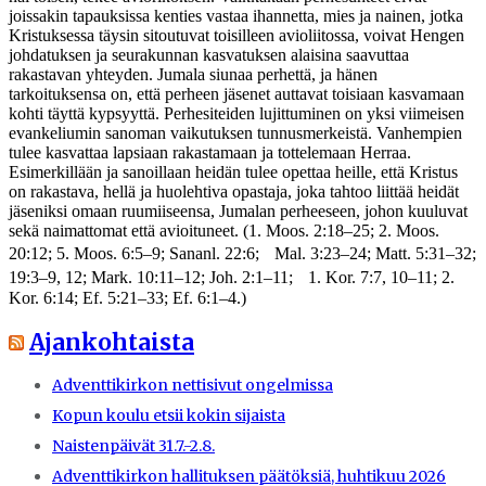
joissakin tapauksissa kenties vastaa ihannetta, mies ja nainen, jotka
Kristuksessa täysin sitoutuvat toisilleen avioliitossa, voivat Hengen
johdatuksen ja seurakunnan kasvatuksen alaisina saavuttaa
rakastavan yhteyden. Jumala siunaa perhettä, ja hänen
tarkoituksensa on, että perheen jäsenet auttavat toisiaan kasvamaan
kohti täyttä kypsyyttä. Perhesiteiden lujittuminen on yksi viimeisen
evankeliumin sanoman vaikutuksen tunnusmerkeistä. Vanhempien
tulee kasvattaa lapsiaan rakastamaan ja tottelemaan Herraa.
Esimerkillään ja sanoillaan heidän tulee opettaa heille, että Kristus
on rakastava, hellä ja huolehtiva opastaja, joka tahtoo liittää heidät
jäseniksi omaan ruumiiseensa, Jumalan perheeseen, johon kuuluvat
sekä naimattomat että avioituneet. (1. Moos. 2:18–25; 2. Moos.
20:12; 5. Moos. 6:5–9; Sananl. 22:6; Mal. 3:23–24; Matt. 5:31–32;
19:3–9, 12; Mark. 10:11–12; Joh. 2:1–11; 1. Kor. 7:7, 10–11; 2.
Kor. 6:14; Ef. 5:21–33; Ef. 6:1–4.)
Ajankohtaista
Adventtikirkon nettisivut ongelmissa
Kopun koulu etsii kokin sijaista
Naistenpäivät 31.7.-2.8.
Adventtikirkon hallituksen päätöksiä, huhtikuu 2026