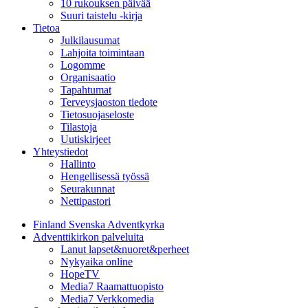
10 rukouksen päivää
Suuri taistelu -kirja
Tietoa
Julkilausumat
Lahjoita toimintaan
Logomme
Organisaatio
Tapahtumat
Terveysjaoston tiedote
Tietosuojaseloste
Tilastoja
Uutiskirjeet
Yhteystiedot
Hallinto
Hengellisessä työssä
Seurakunnat
Nettipastori
Finland Svenska Adventkyrka
Adventtikirkon palveluita
Lanut lapset&nuoret&perheet
Nykyaika online
HopeTV
Media7 Raamattuopisto
Media7 Verkkomedia