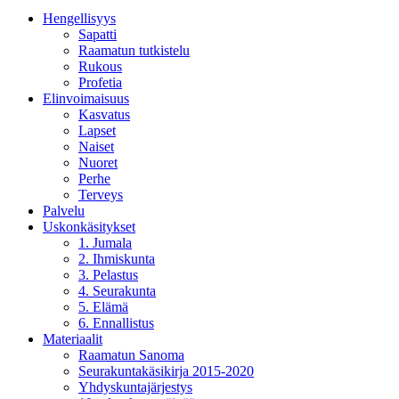
Hengellisyys
Sapatti
Raamatun tutkistelu
Rukous
Profetia
Elinvoimaisuus
Kasvatus
Lapset
Naiset
Nuoret
Perhe
Terveys
Palvelu
Uskonkäsitykset
1. Jumala
2. Ihmiskunta
3. Pelastus
4. Seurakunta
5. Elämä
6. Ennallistus
Materiaalit
Raamatun Sanoma
Seurakuntakäsikirja 2015-2020
Yhdyskuntajärjestys