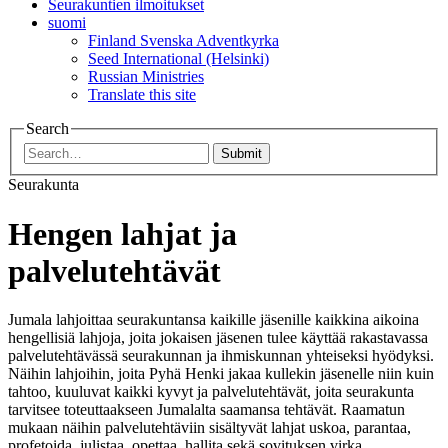
Seurakuntien ilmoitukset
suomi
Finland Svenska Adventkyrka
Seed International (Helsinki)
Russian Ministries
Translate this site
Search
Submit
Seurakunta
Hengen lahjat ja
palvelutehtävät
Jumala lahjoittaa seurakuntansa kaikille jäsenille kaikkina aikoina
hengellisiä lahjoja, joita jokaisen jäsenen tulee käyttää rakastavassa
palvelutehtävässä seurakunnan ja ihmiskunnan yhteiseksi hyödyksi.
Näihin lahjoihin, joita Pyhä Henki jakaa kullekin jäsenelle niin kuin
tahtoo, kuuluvat kaikki kyvyt ja palvelutehtävät, joita seurakunta
tarvitsee toteuttaakseen Jumalalta saamansa tehtävät. Raamatun
mukaan näihin palvelutehtäviin sisältyvät lahjat uskoa, parantaa,
profetoida, julistaa, opettaa, hallita sekä sovituksen virka,