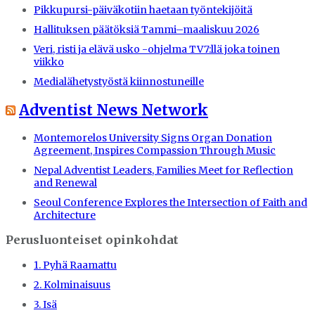
Pikkupursi-päiväkotiin haetaan työntekijöitä
Hallituksen päätöksiä Tammi–maaliskuu 2026
Veri, risti ja elävä usko -ohjelma TV7:llä joka toinen
viikko
Medialähetystyöstä kiinnostuneille
Adventist News Network
Montemorelos University Signs Organ Donation
Agreement, Inspires Compassion Through Music
Nepal Adventist Leaders, Families Meet for Reflection
and Renewal
Seoul Conference Explores the Intersection of Faith and
Architecture
Perusluonteiset opinkohdat
1. Pyhä Raamattu
2. Kolminaisuus
3. Isä