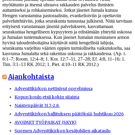
myötätunto ja itsensä uhraava rakkauden palvelus ihmisten
auttamiseksi ja rohkaisemiseksi. Jotkut jäsenet Jumala kutsuu
Hengen varustamina pastoraalisiin, evankelioiviin ja opettaviin
palvelutehtäviin, jotka seurakunta tunnustaa julkisesti. Niitä tarvitaan
erityisesti varustamaan jäseniä palvelukseen, kasvattamaan
seurakuntaa hengelliseen kypsyyteen ja edistämään yhteyttä uskossa
ja Jumalan tuntemuksessa. Kun jäsenet Jumalan moninaisen armon
hyvinä taloudenhoitajina käyttävät näitä hengellisiä lahjoja,
seurakunta varjeltuu väärien oppien turmiolliselta vaikutukselta, saa
kasvunsa Jumalalta sekä rakentuu uskossa ja rakkaudessa. (Ap. t.
6:1–7; Room. 12:4–8; 1. Kor. 12:7–11, 27–28; Ef. 4:8, 11–16; 1.
Tim. 3:1–13 RK 2012; 1. Piet. 4:10–11 RK 2012.)
Ajankohtaista
Adventtikirkon nettisivut ongelmissa
Kopun koulu etsii kokin sijaista
Naistenpäivät 31.7.-2.8.
Adventtikirkon hallituksen päätöksiä, huhtikuu 2026
AVOIMET TYÖPAIKAT (SKYK)
Suomen Adventtikirkon kesäjuhlien aikataulu