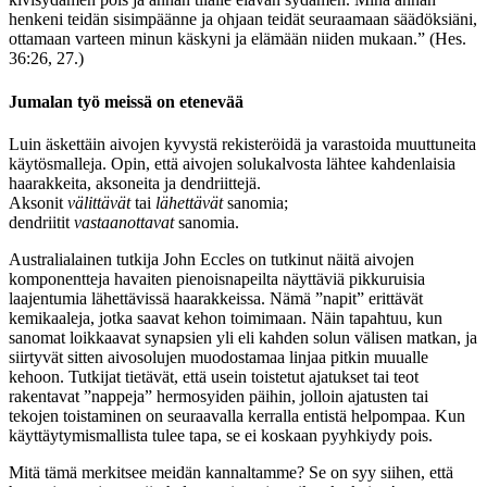
henkeni teidän sisimpäänne ja ohjaan teidät seuraamaan säädöksiäni,
ottamaan varteen minun käskyni ja elämään niiden mukaan.” (Hes.
36:26, 27.)
Jumalan työ meissä on etenevää
Luin äskettäin aivojen kyvystä rekisteröidä ja varastoida muuttuneita
käytösmalleja. Opin, että aivojen solukalvosta lähtee kahdenlaisia
haarakkeita, aksoneita ja dendriittejä.
Aksonit
välittävät
tai
lähettävät
sanomia;
dendriitit
vastaanottavat
sanomia.
Australialainen tutkija John Eccles on tutkinut näitä aivojen
komponentteja havaiten pienoisnapeilta näyttäviä pikkuruisia
laajentumia lähettävissä haarakkeissa. Nämä ”napit” erittävät
kemikaaleja, jotka saavat kehon toimimaan. Näin tapahtuu, kun
sanomat loikkaavat synapsien yli eli kahden solun välisen matkan, ja
siirtyvät sitten aivosolujen muodostamaa linjaa pitkin muualle
kehoon. Tutkijat tietävät, että usein toistetut ajatukset tai teot
rakentavat ”nappeja” hermosyiden päihin, jolloin ajatusten tai
tekojen toistaminen on seuraavalla kerralla entistä helpompaa. Kun
käyttäytymismallista tulee tapa, se ei koskaan pyyhkiydy pois.
Mitä tämä merkitsee meidän kannaltamme? Se on syy siihen, että