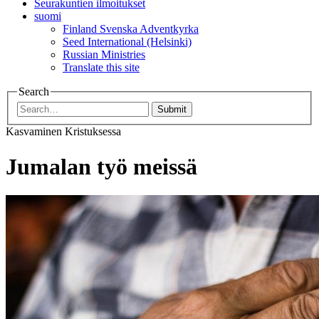
Seurakuntien ilmoitukset
suomi
Finland Svenska Adventkyrka
Seed International (Helsinki)
Russian Ministries
Translate this site
Search
Submit
Kasvaminen Kristuksessa
Jumalan työ meissä