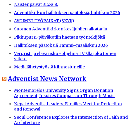
Naistenpäivät 31.7.-2.8.
Adventtikirkon hallituksen päätöksiä, huhtikuu 2026
AVOIMET TYÖPAIKAT (SKYK)
Suomen Adventtikirkon kesäjuhlien aikataulu
Pikkupursi-päiväkotiin haetaan työntekijöitä
Hallituksen päätöksiä Tammi–maaliskuu 2026
Veri, risti ja elävä usko -ohjelma TV7:llä joka toinen
viikko
Medialähetystyöstä kiinnostuneille
Adventist News Network
Montemorelos University Signs Organ Donation
Agreement, Inspires Compassion Through Music
Nepal Adventist Leaders, Families Meet for Reflection
and Renewal
Seoul Conference Explores the Intersection of Faith and
Architecture