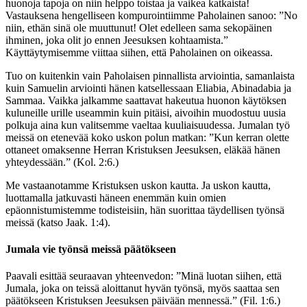
huonoja tapoja on niin helppo toistaa ja vaikea katkaista!
Vastauksena hengelliseen kompurointiimme Paholainen sanoo: ”No
niin, ethän sinä ole muuttunut! Olet edelleen sama sekopäinen
ihminen, joka olit jo ennen Jeesuksen kohtaamista.”
Käyttäytymisemme viittaa siihen, että Paholainen on oikeassa.
Tuo on kuitenkin vain Paholaisen pinnallista arviointia, samanlaista
kuin Samuelin arviointi hänen katsellessaan Eliabia, Abinadabia ja
Sammaa. Vaikka jalkamme saattavat hakeutua huonon käytöksen
kuluneille urille useammin kuin pitäisi, aivoihin muodostuu uusia
polkuja aina kun valitsemme vaeltaa kuuliaisuudessa. Jumalan työ
meissä on etenevää koko uskon polun matkan: ”Kun kerran olette
ottaneet omaksenne Herran Kristuksen Jeesuksen, eläkää hänen
yhteydessään.” (Kol. 2:6.)
Me vastaanotamme Kristuksen uskon kautta. Ja uskon kautta,
luottamalla jatkuvasti häneen enemmän kuin omien
epäonnistumistemme todisteisiin, hän suorittaa täydellisen työnsä
meissä (katso Jaak. 1:4).
Jumala vie työnsä meissä päätökseen
Paavali esittää seuraavan yhteenvedon: ”Minä luotan siihen, että
Jumala, joka on teissä aloittanut hyvän työnsä, myös saattaa sen
päätökseen Kristuksen Jeesuksen päivään mennessä.” (Fil. 1:6.)