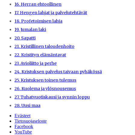
16. Herran ehtoollinen
17. Hengen lahjat ja palvelutehtävät
18. Profetoimisen lahja
19. Jumalan laki
20. Sapatti
21. Kristillinen taloudenhoito
22. Kristityn elämäntavat
23. Avioliitto ja perhe
24. Kristuksen palvelus taivaan pyhäkössä
25. Kristuksen toinen tulemus
26. Kuolema ja ylösnousemus
27. Tuhatvuotiskausi ja synnin loppu
28. Uusi maa
Evästeet
Tietosuojaseloste
Facebook
YouTube