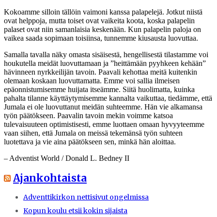
Kokoamme silloin tällöin vaimoni kanssa palapelejä. Jotkut niistä
ovat helppoja, mutta toiset ovat vaikeita koota, koska palapelin
palaset ovat niin samanlaisia keskenään. Kun palapelin paloja on
vaikea saada sopimaan toisiinsa, tunnemme kiusausta luovuttaa.
Samalla tavalla näky omasta sisäisestä, hengellisestä tilastamme voi
houkutella meidät luovuttamaan ja ”heittämään pyyhkeen kehään”
hävinneen nyrkkeilijän tavoin. Paavali kehottaa meitä kuitenkin
olemaan koskaan luovuttamatta. Emme voi sallia ilmeisen
epäonnistumisemme huijata itseämme. Siitä huolimatta, kuinka
pahalta tilanne käyttäytymisemme kannalta vaikuttaa, tiedämme, että
Jumala ei ole luovuttanut meidän suhteemme. Hän vie alkamansa
työn päätökseen. Paavalin tavoin mekin voimme katsoa
tulevaisuuteen optimistisesti, emme luottaen omaan hyvyyteemme
vaan siihen, että Jumala on meissä tekemänsä työn suhteen
luotettava ja vie aina päätökseen sen, minkä hän aloittaa.
– Adventist World / Donald L. Bedney II
Ajankohtaista
Adventtikirkon nettisivut ongelmissa
Kopun koulu etsii kokin sijaista