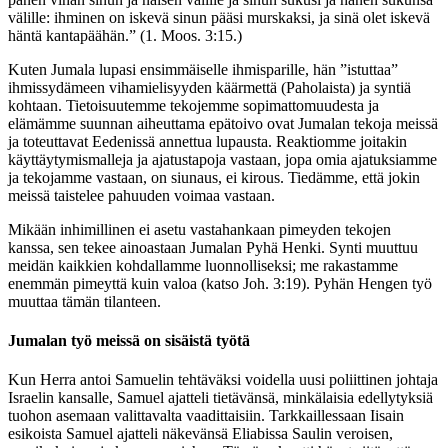
välille: ihminen on iskevä sinun pääsi murskaksi, ja sinä olet iskevä
häntä kantapäähän.” (1. Moos. 3:15.)
Kuten Jumala lupasi ensimmäiselle ihmisparille, hän ”istuttaa”
ihmissydämeen vihamielisyyden käärmettä (Paholaista) ja syntiä
kohtaan. Tietoisuutemme tekojemme sopimattomuudesta ja
elämämme suunnan aiheuttama epätoivo ovat Jumalan tekoja meissä
ja toteuttavat Eedenissä annettua lupausta. Reaktiomme joitakin
käyttäytymismalleja ja ajatustapoja vastaan, jopa omia ajatuksiamme
ja tekojamme vastaan, on siunaus, ei kirous. Tiedämme, että jokin
meissä taistelee pahuuden voimaa vastaan.
Mikään inhimillinen ei asetu vastahankaan pimeyden tekojen
kanssa, sen tekee ainoastaan Jumalan Pyhä Henki. Synti muuttuu
meidän kaik­kien kohdallamme luonnolliseksi; me rakastamme
enemmän pimeyttä kuin valoa (katso Joh. 3:19). Pyhän Hengen työ
muuttaa tämän tilanteen.
Jumalan työ meissä on sisäistä työtä
Kun Herra antoi Samuelin tehtäväksi voidella uusi poliittinen johtaja
Israelin kansalle, Samuel ajatteli tietävänsä, minkälaisia edellytyksiä
tuohon asemaan valittavalta vaadittaisiin. Tarkkaillessaan Iisain
esikoista Samuel ajatteli näkevänsä Eliabissa Saulin veroisen,