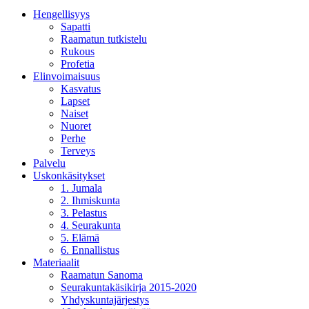
Hengellisyys
Sapatti
Raamatun tutkistelu
Rukous
Profetia
Elinvoimaisuus
Kasvatus
Lapset
Naiset
Nuoret
Perhe
Terveys
Palvelu
Uskonkäsitykset
1. Jumala
2. Ihmiskunta
3. Pelastus
4. Seurakunta
5. Elämä
6. Ennallistus
Materiaalit
Raamatun Sanoma
Seurakuntakäsikirja 2015-2020
Yhdyskuntajärjestys