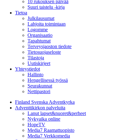
10 rukouksen päivää
Suuri taistelu -kirja
Tietoa
Julkilausumat
Lahjoita toimintaan
Logomme
Organisaatio
Tapahtumat
Terveysjaoston tiedote
Tietosuojaseloste
Tilastoja
Uutiskirjeet
Yhteystiedot
Hallinto
Hengellisessä työssä
Seurakunnat
Nettipastori
Finland Svenska Adventkyrka
Adventtikirkon palveluita
Lanut lapset&nuoret&perheet
Nykyaika online
HopeTV
Media7 Raamattuopisto
Media7 Verkkomedia