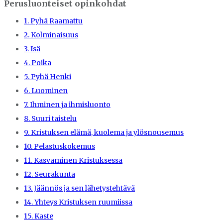
Perusluonteiset opinkohdat
1. Pyhä Raamattu
2. Kolminaisuus
3. Isä
4. Poika
5. Pyhä Henki
6. Luominen
7. Ihminen ja ihmisluonto
8. Suuri taistelu
9. Kristuksen elämä, kuolema ja ylösnousemus
10. Pelastuskokemus
11. Kasvaminen Kristuksessa
12. Seurakunta
13. Jäännös ja sen lähetystehtävä
14. Yhteys Kristuksen ruumiissa
15. Kaste