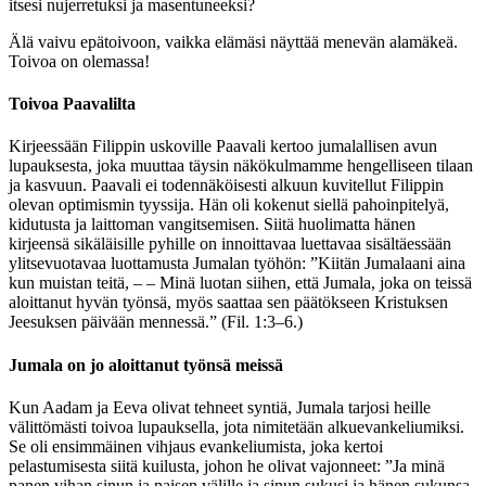
itsesi nujerretuksi ja masentuneeksi?
Älä vaivu epätoivoon, vaikka elämäsi näyttää menevän alamäkeä.
Toivoa on olemassa!
Toivoa Paavalilta
Kirjeessään Filippin uskoville Paavali kertoo jumalallisen avun
lupauksesta, joka muuttaa täysin näkökulmamme hengelliseen tilaan
ja kasvuun. Paavali ei todennäköisesti alkuun kuvitellut Filippin
olevan optimismin tyyssija. Hän oli kokenut siellä pahoinpitelyä,
kidutusta ja laittoman vangitsemisen. Siitä huolimatta hänen
kirjeensä sikäläisille pyhille on innoittavaa luettavaa sisältäessään
ylitsevuotavaa luottamusta Jumalan työhön: ”Kiitän Jumalaani aina
kun muistan teitä, – – Minä luotan siihen, että Jumala, joka on teissä
aloittanut hyvän työnsä, myös saattaa sen päätökseen Kristuksen
Jeesuksen päivään mennessä.” (Fil. 1:3–6.)
Jumala on jo aloittanut työnsä meissä
Kun Aadam ja Eeva olivat tehneet syntiä, Jumala tarjosi heille
välittömästi toivoa lupauksella, jota nimitetään alkuevankeliumiksi.
Se oli ensimmäinen vihjaus evankeliumista, joka kertoi
pelastumisesta siitä kuilusta, johon he olivat vajonneet: ”Ja minä
panen vihan sinun ja naisen välille ja sinun sukusi ja hänen sukunsa