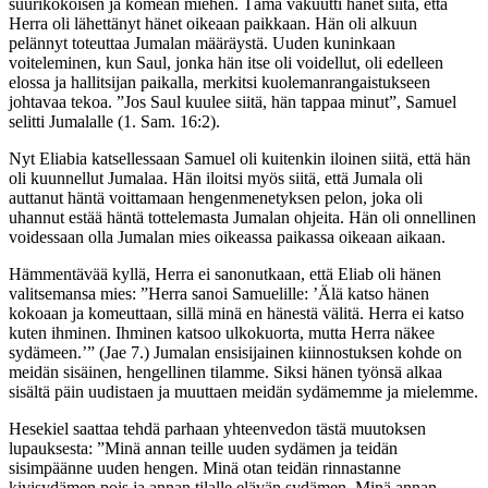
suurikokoisen ja komean miehen. Tämä vakuutti hänet siitä, että
Herra oli lähettänyt hänet oikeaan paikkaan. Hän oli alkuun
pelännyt toteuttaa Jumalan määräystä. Uuden kuninkaan
voiteleminen, kun Saul, jonka hän itse oli voidellut, oli edelleen
elossa ja hallitsijan paikalla, merkitsi kuolemanrangaistukseen
johtavaa tekoa. ”Jos Saul kuulee siitä, hän tappaa minut”, Samuel
selitti Jumalalle (1. Sam. 16:2).
Nyt Eliabia katsellessaan Samuel oli kuitenkin iloinen siitä, että hän
oli kuunnellut Jumalaa. Hän iloitsi myös siitä, että Jumala oli
auttanut häntä voittamaan hengenmenetyksen pelon, joka oli
uhannut estää häntä tottelemasta Jumalan ohjeita. Hän oli onnellinen
voidessaan olla Jumalan mies oikeassa paikassa oikeaan aikaan.
Hämmentävää kyllä, Herra ei sanonutkaan, että Eliab oli hänen
valitsemansa mies: ”Herra sanoi Samuelille: ’Älä katso hänen
kokoaan ja komeuttaan, sillä minä en hänestä välitä. Herra ei katso
kuten ihminen. Ihminen katsoo ulkokuorta, mutta Herra näkee
sydämeen.’” (Jae 7.) Jumalan ensisijainen kiinnostuksen kohde on
meidän sisäinen, hengellinen tilamme. Siksi hänen työnsä alkaa
sisältä päin uudistaen ja muuttaen meidän sydämemme ja mielemme.
Hesekiel saattaa tehdä parhaan yhteenvedon tästä muutoksen
lupauksesta: ”Minä annan teille uuden sydämen ja teidän
sisimpäänne uuden hengen. Minä otan teidän rinnastanne
kivisydämen pois ja annan tilalle elävän sydämen. Minä annan